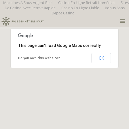
Machines A Sous Argent Reel
Casino En Ligne Retrait Immédiat
Sites
De Casino Avec Retrait Rapide
Casino En Ligne Fiable
Bonus Sans
Depot Casino
This page can't load Google Maps correctly.
OK
Do you own this website?