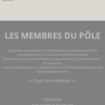
LES MEMBRES DU PÔLE
Les artisans et designers du Pôle forment un maillage cohérent et
complémentaire sur tout le territoire Est Ensemble.
Richesse pour les professionnels et le grand public, toutes les créations,
les tendances
sont représentées, par un réseau de plus de 70 professionnels dans plus
de 50 secteurs distincts
>> Tous les membres <<
Chercher
par secteur d'activité