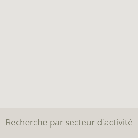
Recherche par secteur d'activité