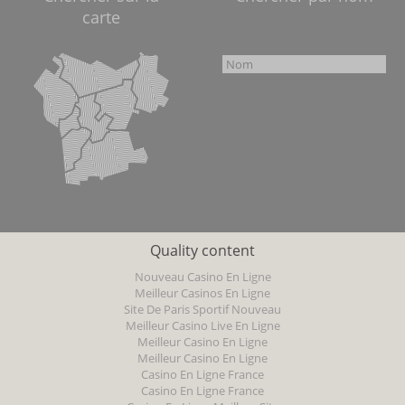
carte
Quality content
Nouveau Casino En Ligne
Meilleur Casinos En Ligne
Site De Paris Sportif Nouveau
Meilleur Casino Live En Ligne
Meilleur Casino En Ligne
Meilleur Casino En Ligne
Casino En Ligne France
Casino En Ligne France