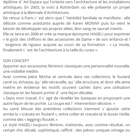
diplôme d´Art Espace qui l'oriente vers l'architecture et les installations
artistiques. En 2003, la voici à Rotterdam où elle présente un projet
artistique à la Biennale d'Architecture.
De retour à Paris c´est alors que l´hérédité familiale se manifeste : elle
débute comme assistante auprès de Karen MONNY puis lui vient le
besoin de développer ses propres idées. Bon sang ne saurait mentir.
Elle se lance en 2006 et crée sa marque éponyme HAGELI pour exprimer
« le goût des chiffons et des accessoires de Dame » de son enfance et l
´exigence de rigueur acquise au cours de sa formation : « La mode,
finalement c´est de l'architecture à la taille du corps ».
SON CONCEPT
Apporter aux accessoires féminins classiques une personnalité nouvelle,
une visibilité inédite.
Avec comme pièce fétiche et centrale dans ses collections, le foulard
carré ou écharpe, qu´elle retravaille, qu´elle structure, et dont elle aime
mettre en évidence les motifs souvent cachés dans une utilisation
classique en les faisant porter d´une façon décalée.
« Dans mon travail, il s´agit de réveiller les basiques en proposant une
autre façon de les porter. La coupe est l´intervention décisive. »
Au carré blouse des premières collections viennent s´ajouter cette
année la « cravate en foulard », entre collier et cravate et le boxer résille,
comme des « leggings floutés ».
Le style HAGELI toujours féminin, inattendu, avec comme résultat, un
certain chic décalé, sophistiqué, raffiné : des pièces uniques vintage ou