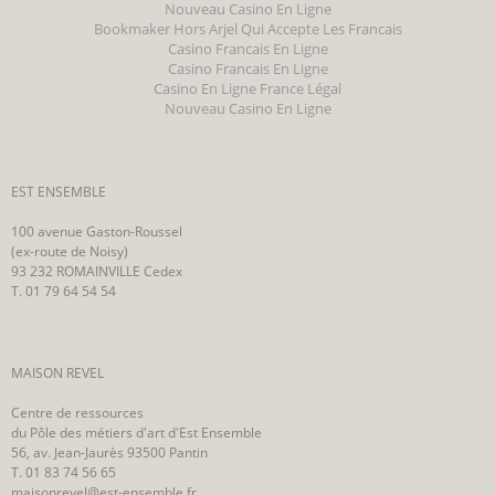
Nouveau Casino En Ligne
Bookmaker Hors Arjel Qui Accepte Les Francais
Casino Francais En Ligne
Casino Francais En Ligne
Casino En Ligne France Légal
Nouveau Casino En Ligne
EST ENSEMBLE
100 avenue Gaston-Roussel
(ex-route de Noisy)
93 232 ROMAINVILLE Cedex
T. 01 79 64 54 54
MAISON REVEL
Centre de ressources
du Pôle des métiers d'art d'Est Ensemble
56, av. Jean-Jaurès 93500 Pantin
T. 01 83 74 56 65
maisonrevel@est-ensemble.fr