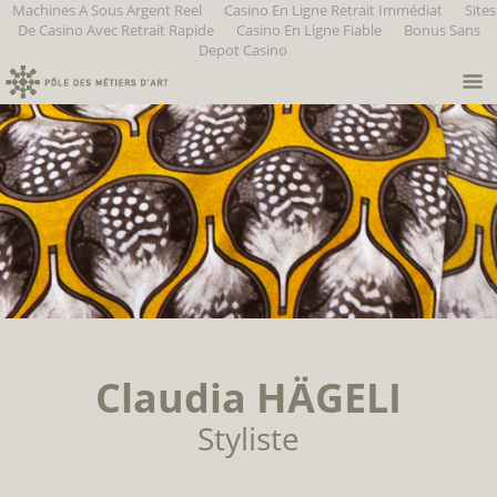
Machines A Sous Argent Reel
Casino En Ligne Retrait Immédiat
Sites
De Casino Avec Retrait Rapide
Casino En Ligne Fiable
Bonus Sans
Depot Casino
Claudia HÄGELI
Styliste