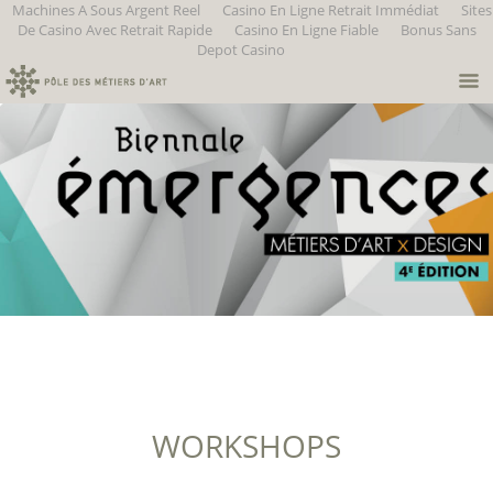
Machines A Sous Argent Reel
Casino En Ligne Retrait Immédiat
Sites
De Casino Avec Retrait Rapide
Casino En Ligne Fiable
Bonus Sans
Depot Casino
WORKSHOPS