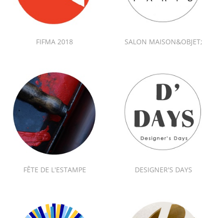
FIFMA 2018
SALON MAISON&OBJET;
FÊTE DE L'ESTAMPE
DESIGNER'S DAYS