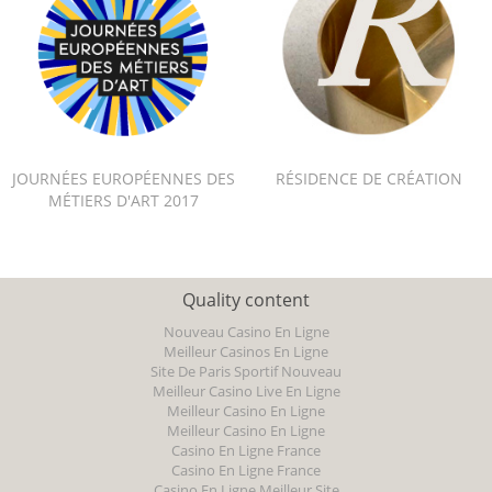
JOURNÉES EUROPÉENNES DES
RÉSIDENCE DE CRÉATION
MÉTIERS D'ART 2017
Quality content
Nouveau Casino En Ligne
Meilleur Casinos En Ligne
Site De Paris Sportif Nouveau
Meilleur Casino Live En Ligne
Meilleur Casino En Ligne
Meilleur Casino En Ligne
Casino En Ligne France
Casino En Ligne France
Casino En Ligne Meilleur Site