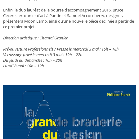
Enfin, le duo lauréat de la bourse d’accompagnement 2016, Bruce
Cecere, ferronnier d’art à Pantin et Samuel Accoceberry, designer,
présentera Moon Lamp, ainsi qu’une nouvelle pièce déclinée à partir de
ce premier projet.
Direction artistique : Chantal Granier.
Pré-ouverture Professionnels / Presse le mercredi 3 mai : 15h – 18h
Vernissage privé le mercredi 3 mai : 19h – 22h
Du jeudi au dimanche : 10h – 20h
Lundi 8 mai : 10h – 19h