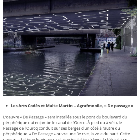
Les Arts Codés et Malte Martin – Agrafmobile, « De passage »
L’oeuvre « De Passage » sera installée sous le pont du boulevard du
périphérique qui enjambe le canal de l’Ourcq. À pied ou à vélo, le
Passage de l’Ourcq conduit sur ses berges d’un côté à l’autre du
périphérique. « De Passage » ouvre une 3e rive, la voie du haut. Cette
oeuvre artistique lumineuse est une invitation à lever la tête et à se