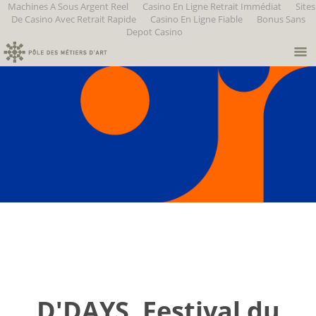
Machines A Sous Argent Reel
Casino En Ligne Retrait Immédiat
Sites
De Casino Avec Retrait Rapide
Casino En Ligne Fiable
Bonus Sans
Depot Casino
D'DAYS, Festival du