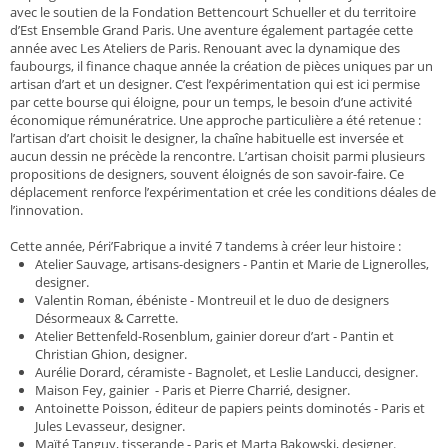
avec le soutien de la Fondation Bettencourt Schueller et du territoire
d’Est Ensemble Grand Paris. Une aventure également partagée cette
année avec Les Ateliers de Paris. Renouant avec la dynamique des
faubourgs, il finance chaque année la création de pièces uniques par un
artisan d’art et un designer. C’est l’expérimentation qui est ici permise
par cette bourse qui éloigne, pour un temps, le besoin d’une activité
économique rémunératrice. Une approche particulière a été retenue :
l’artisan d’art choisit le designer, la chaîne habituelle est inversée et
aucun dessin ne précède la rencontre. L’artisan choisit parmi plusieurs
propositions de designers, souvent éloignés de son savoir-faire. Ce
déplacement renforce l’expérimentation et crée les conditions déales de
l’innovation.
Cette année, Péri’Fabrique a invité 7 tandems à créer leur histoire :
Atelier Sauvage, artisans-designers - Pantin et Marie de Lignerolles,
designer.
Valentin Roman, ébéniste - Montreuil et le duo de designers
Désormeaux & Carrette.
Atelier Bettenfeld-Rosenblum, gainier doreur d’art - Pantin et
Christian Ghion, designer.
Aurélie Dorard, céramiste - Bagnolet, et Leslie Landucci, designer.
Maison Fey, gainier - Paris et Pierre Charrié, designer.
Antoinette Poisson, éditeur de papiers peints dominotés - Paris et
Jules Levasseur, designer.
Maïté Tanguy, tisserande - Paris et Marta Bakowski, designer.