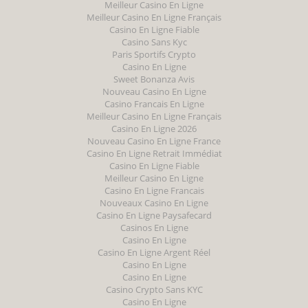
Meilleur Casino En Ligne
Meilleur Casino En Ligne Français
Casino En Ligne Fiable
Casino Sans Kyc
Paris Sportifs Crypto
Casino En Ligne
Sweet Bonanza Avis
Nouveau Casino En Ligne
Casino Francais En Ligne
Meilleur Casino En Ligne Français
Casino En Ligne 2026
Nouveau Casino En Ligne France
Casino En Ligne Retrait Immédiat
Casino En Ligne Fiable
Meilleur Casino En Ligne
Casino En Ligne Francais
Nouveaux Casino En Ligne
Casino En Ligne Paysafecard
Casinos En Ligne
Casino En Ligne
Casino En Ligne Argent Réel
Casino En Ligne
Casino En Ligne
Casino Crypto Sans KYC
Casino En Ligne