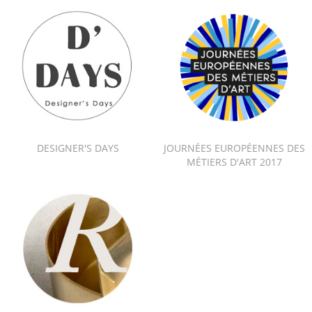
DESIGNER'S DAYS
JOURNÉES EUROPÉENNES DES
MÉTIERS D'ART 2017