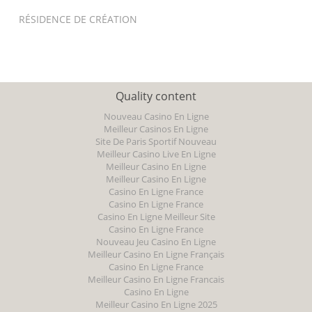
RÉSIDENCE DE CRÉATION
Quality content
Nouveau Casino En Ligne
Meilleur Casinos En Ligne
Site De Paris Sportif Nouveau
Meilleur Casino Live En Ligne
Meilleur Casino En Ligne
Meilleur Casino En Ligne
Casino En Ligne France
Casino En Ligne France
Casino En Ligne Meilleur Site
Casino En Ligne France
Nouveau Jeu Casino En Ligne
Meilleur Casino En Ligne Français
Casino En Ligne France
Meilleur Casino En Ligne Francais
Casino En Ligne
Meilleur Casino En Ligne 2025