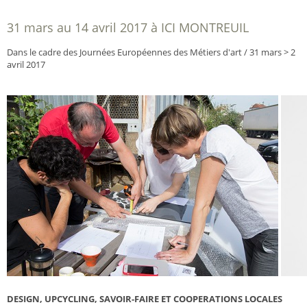
31 mars au 14 avril 2017 à ICI MONTREUIL
Dans le cadre des Journées Européennes des Métiers d'art / 31 mars > 2
avril 2017
DESIGN, UPCYCLING, SAVOIR-FAIRE ET COOPERATIONS LOCALES