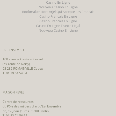
Casino En Ligne
Nouveau Casino En Ligne
Bookmaker Hors Arjel Qui Accepte Les Francais
Casino Francais En Ligne
Casino Francais En Ligne
Casino En Ligne France Légal
Nouveau Casino En Ligne
EST ENSEMBLE
100 avenue Gaston-Roussel
(ex-route de Noisy)
93 232 ROMAINVILLE Cedex
T. 01 79 64 54 54
MAISON REVEL
Centre de ressources
du Pôle des métiers d'art d'Est Ensemble
56, av. Jean-Jaurès 93500 Pantin
T. 01 83 74 56 65