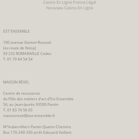
Casino En Ligne France Légal
Nouveau Casino En Ligne
EST ENSEMBLE
100 avenue Gaston-Roussel
(ex-route de Noisy)
93 232 ROMAINVILLE Cedex
T. 01 79 64 54 54
MAISON REVEL
Centre de ressources
du Pôle des métiers d'art d'Est Ensemble
56, av. Jean-Jaurès 93500 Pantin
T. 01 83 74 56 65
maisonrevel@est-ensemble.fr
M°Aubervilliers Pantin Quatre-Chemins
Bus 170-249-330 arrêt Edouard Vaillant