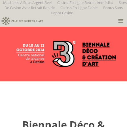
Machines A Sous Argent Reel
Casino En Ligne Retrait Immédiat
Sites
De Casino Avec Retrait Rapide
Casino En Ligne Fiable
Bonus Sans
Depot Casino
Biennale Déco &