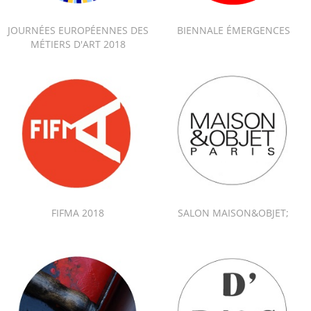
JOURNÉES EUROPÉENNES DES
BIENNALE ÉMERGENCES
MÉTIERS D'ART 2018
FIFMA 2018
SALON MAISON&OBJET;