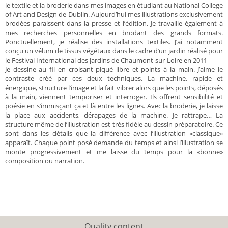
le textile et la broderie dans mes images en étudiant au National College
of Art and Design de Dublin. Aujourd’hui mes illustrations exclusivement
brodées paraissent dans la presse et l’édition. Je travaille également à
mes recherches personnelles en brodant des grands formats.
Ponctuellement, je réalise des installations textiles. J’ai notamment
conçu un vélum de tissus végétaux dans le cadre d’un jardin réalisé pour
le Festival International des jardins de Chaumont-sur-Loire en 2011
Je dessine au fil en croisant piqué libre et points à la main. J’aime le
contraste créé par ces deux techniques. La machine, rapide et
énergique, structure l’image et la fait vibrer alors que les points, déposés
à la main, viennent temporiser et interroger. Ils offrent sensibilité et
poésie en s’immisçant ça et là entre les lignes. Avec la broderie, je laisse
la place aux accidents, dérapages de la machine. Je rattrape… La
structure même de l’illustration est très fidèle au dessin préparatoire. Ce
sont dans les détails que la différence avec l’illustration «classique»
apparaît. Chaque point posé demande du temps et ainsi l’illustration se
monte progressivement et me laisse du temps pour la «bonne»
composition ou narration.
Quality content