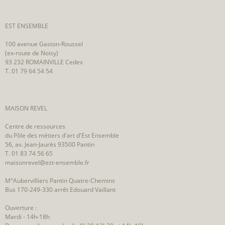
EST ENSEMBLE
100 avenue Gaston-Roussel
(ex-route de Noisy)
93 232 ROMAINVILLE Cedex
T. 01 79 64 54 54
MAISON REVEL
Centre de ressources
du Pôle des métiers d'art d'Est Ensemble
56, av. Jean-Jaurès 93500 Pantin
T. 01 83 74 56 65
maisonrevel@est-ensemble.fr
M°Aubervilliers Pantin Quatre-Chemins
Bus 170-249-330 arrêt Edouard Vaillant
Ouverture :
Mardi - 14h-18h