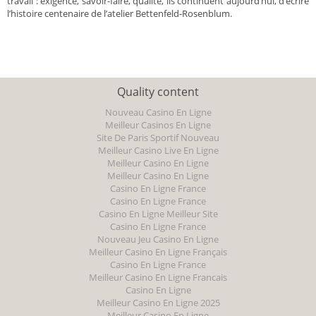
travail : exigence, savoir-faire, qualité, ils continuent aujourd’hui, d’écrire
l’histoire centenaire de l’atelier Bettenfeld-Rosenblum.
Quality content
Nouveau Casino En Ligne
Meilleur Casinos En Ligne
Site De Paris Sportif Nouveau
Meilleur Casino Live En Ligne
Meilleur Casino En Ligne
Meilleur Casino En Ligne
Casino En Ligne France
Casino En Ligne France
Casino En Ligne Meilleur Site
Casino En Ligne France
Nouveau Jeu Casino En Ligne
Meilleur Casino En Ligne Français
Casino En Ligne France
Meilleur Casino En Ligne Francais
Casino En Ligne
Meilleur Casino En Ligne 2025
Meilleur Casino En Ligne