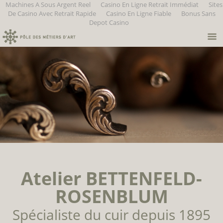
Machines A Sous Argent Reel
Casino En Ligne Retrait Immédiat
Sites
De Casino Avec Retrait Rapide
Casino En Ligne Fiable
Bonus Sans
Depot Casino
Atelier BETTENFELD-
ROSENBLUM
Spécialiste du cuir depuis 1895