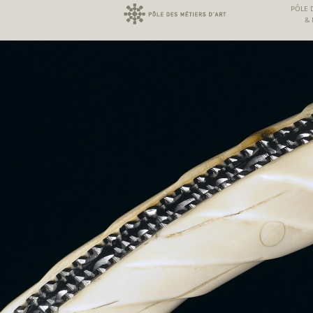
Machines A Sous Argent Reel
Casino E
PÔLE 
& 