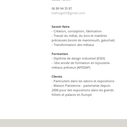
06 89 94 35 87
blaforge07@gmail.com
Savoir-faire
- Création, conception, fabrication
- Travail du métal, du bois et matières
précieuses (ivoire de mammouth, galuchat)
- Transformation des métaux
Formation
- Diplôme de design industriel (ESDI)
- 1ère année de formation en bijouterie-
métaux précieux (AFEDAP)
Clients
- Particuliers dans les salons et expositions
- Maison Parisienne - partenariat depuis
2008 pour des expositions dans les grands
hôtels et palaces en Europe