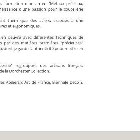
ns, formation d'un an en "Métaux précieux,
 naissance d'une passion pour la coutellerie
ment thermique des aciers, associés à une
pures et ergonomiques.
 en oeuvre avec différentes techniques de
rées par des matières premières "précieuses"
), dont je garde l'authenticité pour mettre en
enne" regroupant des artisans français,
e la Dorchester Collection.
les Ateliers d'Art de France. Biennale Déco &